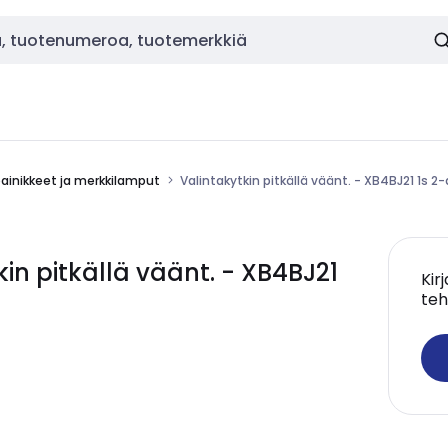
painikkeet ja merkkilamput
Valintakytkin pitkällä väänt. - XB4BJ21 1s 2-
in pitkällä väänt. - XB4BJ21
Kir
teh