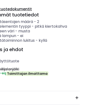
tuotedokumentit
mmät tuotetiedot
täsentojen määrä
-
2
elementin tyyppi
-
pitkä kiertokahva
een väri
-
musta
ää lampun
-
ei
tätoiminnon lukitus
-
kyllä
s ja ehdot
äyttötuote
ilijalanjälki
₂-eq
Toimittajan ilmoittama