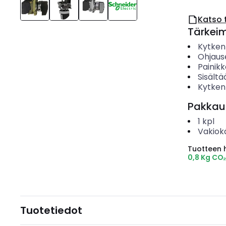
Katso 
Tärkei
Kytken
Ohjaus
Painikk
Sisält
Kytken
Pakkau
1
kpl
Vakiok
Tuotteen hi
0,8 Kg CO
Tuotetiedot