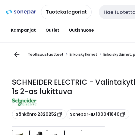
Siirry
Siirry
navigointiin
sisältöön
Tuotekategoriat
Haku
Kampanjat
Outlet
Uutishuone
Teollisuustuotteet
Erikoiskytkimet
Erikoiskytkimet, 
SCHNEIDER ELECTRIC - Valintakytk
1s 2-as lukittuva
Kopioi
Kopioi
Sähkönro 2320252
Sonepar-ID 100041840