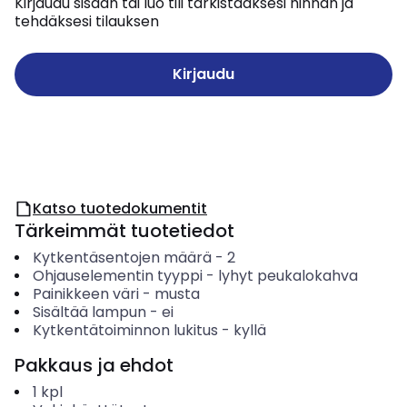
Kirjaudu sisään tai luo tili tarkistaaksesi hinnan ja
tehdäksesi tilauksen
Kirjaudu
Katso tuotedokumentit
Tärkeimmät tuotetiedot
Kytkentäsentojen määrä
-
2
Ohjauselementin tyyppi
-
lyhyt peukalokahva
Painikkeen väri
-
musta
Sisältää lampun
-
ei
Kytkentätoiminnon lukitus
-
kyllä
Pakkaus ja ehdot
1
kpl