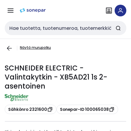
Siirry
Siirry
navigointiin
sisältöön
Haku
Näytä murupolku
SCHNEIDER ELECTRIC -
Valintakytkin - XB5AD21 1s 2-
asentoinen
Kopioi
Kopioi
Sähkönro 2321600
Sonepar-ID 100065038