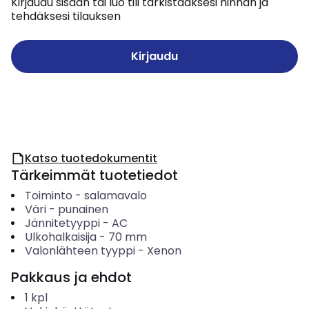
Kirjaudu sisään tai luo tili tarkistaaksesi hinnan ja
tehdäksesi tilauksen
Kirjaudu
Katso tuotedokumentit
Tärkeimmät tuotetiedot
Toiminto
-
salamavalo
Väri
-
punainen
Jännitetyyppi
-
AC
Ulkohalkaisija
-
70
mm
Valonlähteen tyyppi
-
Xenon
Pakkaus ja ehdot
1
kpl