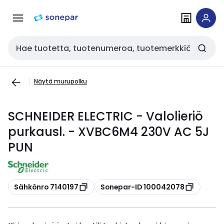
Siirry
Siirry
navigointiin
sisältöön
Haku
Näytä murupolku
SCHNEIDER ELECTRIC - Valolieriö
purkausl. - XVBC6M4 230V AC 5J
PUN
Kopioi
Kopioi
Sähkönro 7140197
Sonepar-ID 100042078