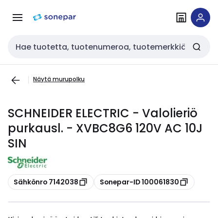
Siirry
Siirry
navigointiin
sisältöön
Haku
Näytä murupolku
SCHNEIDER ELECTRIC - Valolieriö
purkausl. - XVBC8G6 120V AC 10J
SIN
Kopioi
Kopioi
Sähkönro 7142038
Sonepar-ID 100061830