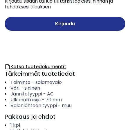
Kirjaudu sisään tai luo tili tarkistaaksesi hinnan ja
tehdäksesi tilauksen
Kirjaudu
Katso tuotedokumentit
Tärkeimmät tuotetiedot
Toiminto
-
salamavalo
Väri
-
sininen
Jännitetyyppi
-
AC
Ulkohalkaisija
-
70
mm
Valonlähteen tyyppi
-
muu
Pakkaus ja ehdot
1
kpl