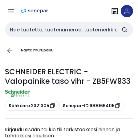
Siirry
Siirry
navigointiin
sisältöön
Haku
Näytä murupolku
SCHNEIDER ELECTRIC -
Valopainike taso vihr - ZB5FW933
Kopioi
Kopioi
Sähkönro 2321305
Sonepar-ID 100066405
Kirjaudu sisään tai luo tili tarkistaaksesi hinnan ja
tehdäksesi tilauksen