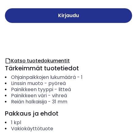
Kirjaudu
Katso tuotedokumentit
Tärkeimmät tuotetiedot
Ohjainpaikkojen lukumäärä
-
1
Linssin muoto
-
pyöreä
Painikkeen tyyppi
-
litteä
Painikkeen väri
-
vihreä
Reiän halkaisija
-
31
mm
Pakkaus ja ehdot
1
kpl
Vakiokäyttötuote