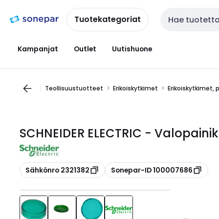
Siirry
Siirry
navigointiin
sisältöön
Tuotekategoriat
Haku
Kampanjat
Outlet
Uutishuone
Teollisuustuotteet
Erikoiskytkimet
Erikoiskytkimet, 
SCHNEIDER ELECTRIC - Valopainikke
Kopioi
Kopioi
Sähkönro 2321382
Sonepar-ID 100007686