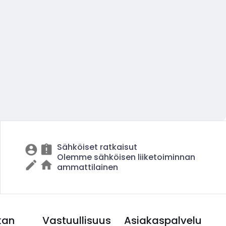
Sähköiset ratkaisut
Olemme sähköisen liiketoiminnan
ammattilainen
kan
Vastuullisuus
Asiakaspalvelu