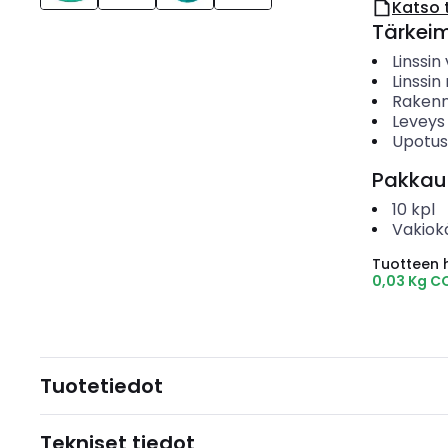
Katso 
Tärkei
Linssin 
Linssi
Rakenn
Leveys
Upotush
Pakkau
10
kpl
Vakiok
Tuotteen hi
0,03 Kg C
Tuotetiedot
Tekniset tiedot