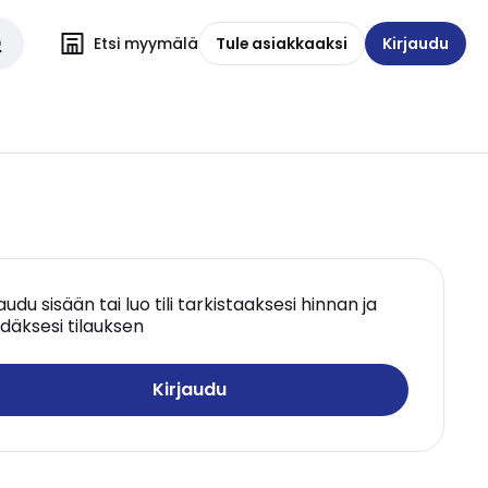
Etsi myymälä
Tule asiakkaaksi
Kirjaudu
jaudu sisään tai luo tili tarkistaaksesi hinnan ja
däksesi tilauksen
Kirjaudu