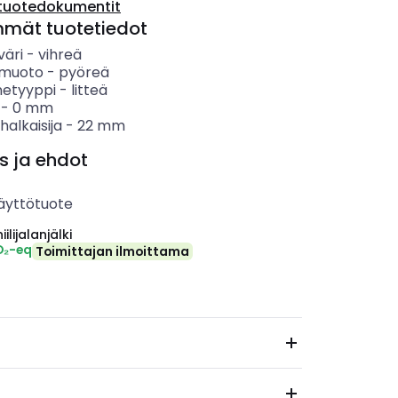
tuotedokumentit
mmät tuotetiedot
väri
-
vihreä
n muoto
-
pyöreä
etyyppi
-
litteä
-
0
mm
alkaisija
-
22
mm
s ja ehdot
äyttötuote
ilijalanjälki
O₂-eq
Toimittajan ilmoittama