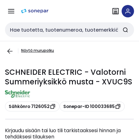
Siirry
Siirry
navigointiin
sisältöön
Haku
Näytä murupolku
SCHNEIDER ELECTRIC - Valotorni
Summeriyksikkö musta - XVUC9S
Kopioi
Kopioi
Sähkönro 7126052
Sonepar-ID 100033685
Kirjaudu sisään tai luo tili tarkistaaksesi hinnan ja
tehdäksesi tilauksen