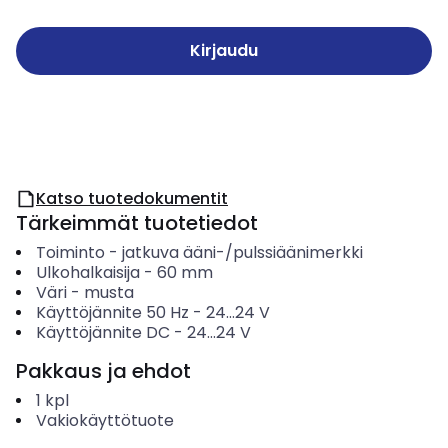
Kirjaudu
Katso tuotedokumentit
Tärkeimmät tuotetiedot
Toiminto
-
jatkuva ääni-/pulssiäänimerkki
Ulkohalkaisija
-
60
mm
Väri
-
musta
Käyttöjännite 50 Hz
-
24...24
V
Käyttöjännite DC
-
24...24
V
Pakkaus ja ehdot
1
kpl
Vakiokäyttötuote