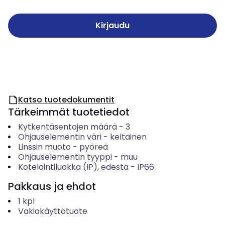
Kirjaudu
Katso tuotedokumentit
Tärkeimmät tuotetiedot
Kytkentäsentojen määrä
-
3
Ohjauselementin väri
-
keltainen
Linssin muoto
-
pyöreä
Ohjauselementin tyyppi
-
muu
Kotelointiluokka (IP), edestä
-
IP66
Pakkaus ja ehdot
1
kpl
Vakiokäyttötuote