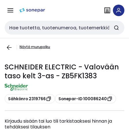
Siirry
Siirry
navigointiin
sisältöön
Haku
Näytä murupolku
SCHNEIDER ELECTRIC - Valovään
taso kelt 3-as - ZB5FK1383
Kopioi
Kopioi
Sähkönro 2319766
Sonepar-ID 100086240
Kirjaudu sisään tai luo tili tarkistaaksesi hinnan ja
tehdäksesi tilauksen