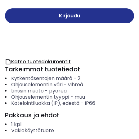
Kirjaudu
Katso tuotedokumentit
Tärkeimmät tuotetiedot
Kytkentäsentojen määrä
-
2
Ohjauselementin väri
-
vihreä
Linssin muoto
-
pyöreä
Ohjauselementin tyyppi
-
muu
Kotelointiluokka (IP), edestä
-
IP66
Pakkaus ja ehdot
1
kpl
Vakiokäyttötuote