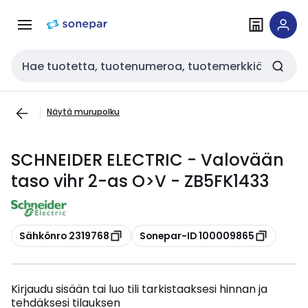
Siirry
Siirry
navigointiin
sisältöön
Haku
Näytä murupolku
SCHNEIDER ELECTRIC - Valovään
taso vihr 2-as O>V - ZB5FK1433
Kopioi
Kopioi
Sähkönro 2319768
Sonepar-ID 100009865
Kirjaudu sisään tai luo tili tarkistaaksesi hinnan ja
tehdäksesi tilauksen