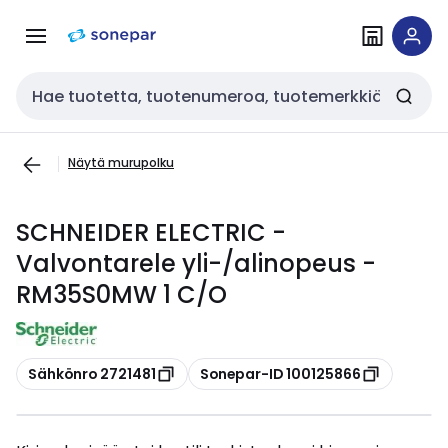
Siirry
Siirry
navigointiin
sisältöön
Haku
Näytä murupolku
SCHNEIDER ELECTRIC -
Valvontarele yli-/alinopeus -
RM35S0MW 1 C/O
Kopioi
Kopioi
Sähkönro 2721481
Sonepar-ID 100125866