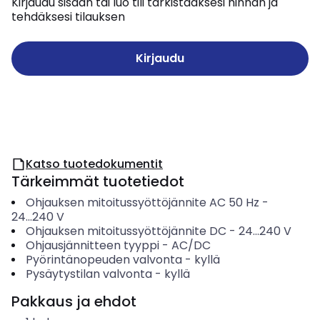
Kirjaudu sisään tai luo tili tarkistaaksesi hinnan ja
tehdäksesi tilauksen
Kirjaudu
Katso tuotedokumentit
Tärkeimmät tuotetiedot
Ohjauksen mitoitussyöttöjännite AC 50 Hz
-
24...240
V
Ohjauksen mitoitussyöttöjännite DC
-
24...240
V
Ohjausjännitteen tyyppi
-
AC/DC
Pyörintänopeuden valvonta
-
kyllä
Pysäytystilan valvonta
-
kyllä
Pakkaus ja ehdot