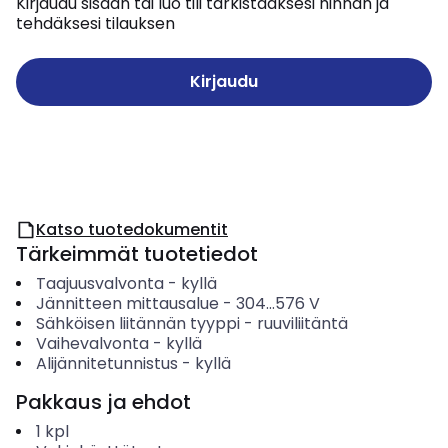
Kirjaudu sisään tai luo tili tarkistaaksesi hinnan ja
tehdäksesi tilauksen
Kirjaudu
Katso tuotedokumentit
Tärkeimmät tuotetiedot
Taajuusvalvonta
-
kyllä
Jännitteen mittausalue
-
304...576
V
Sähköisen liitännän tyyppi
-
ruuviliitäntä
Vaihevalvonta
-
kyllä
Alijännitetunnistus
-
kyllä
Pakkaus ja ehdot
1
kpl