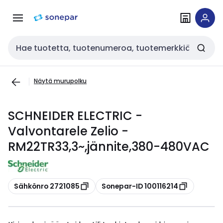
Siirry
Siirry
navigointiin
sisältöön
Haku
Näytä murupolku
SCHNEIDER ELECTRIC -
Valvontarele Zelio -
RM22TR33,3~,jännite,380-480VAC
Kopioi
Kopioi
Sähkönro 2721085
Sonepar-ID 100116214