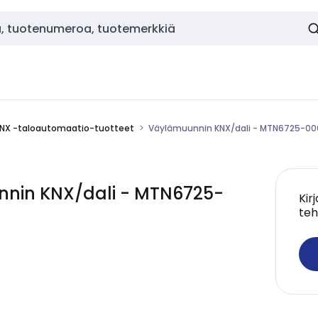
NX -taloautomaatio-tuotteet
Väylämuunnin KNX/dali - MTN6725-0
nnin KNX/dali - MTN6725-
Kir
teh