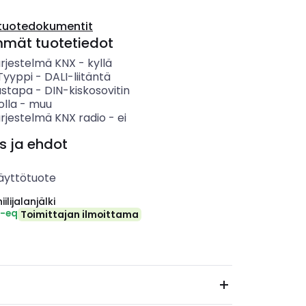
tuotedokumentit
mmät tuotetiedot
ärjestelmä KNX
-
kyllä
 Tyyppi
-
DALI-liitäntä
ustapa
-
DIN-kiskosovitin
olla
-
muu
ärjestelmä KNX radio
-
ei
s ja ehdot
äyttötuote
ilijalanjälki
₂-eq
Toimittajan ilmoittama