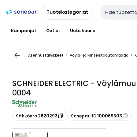
Siirry
Siirry
navigointiin
sisältöön
Tuotekategoriat
Haku
Kampanjat
Outlet
Uutishuone
Asennustarvikkeet
Väylä- ja kiinteistöautomaatio
K
SCHNEIDER ELECTRIC - Väylämuu
0004
Kopioi
Kopioi
Sähkönro 2820293
Sonepar-ID 100069503