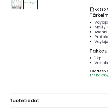
Katso 
Tärkei
Väyläj
Malli /
Asenn
Protok
Väyläj
Pakkau
1
kpl
Vakiok
Tuotteen hi
177 Kg CO
Tuotetiedot