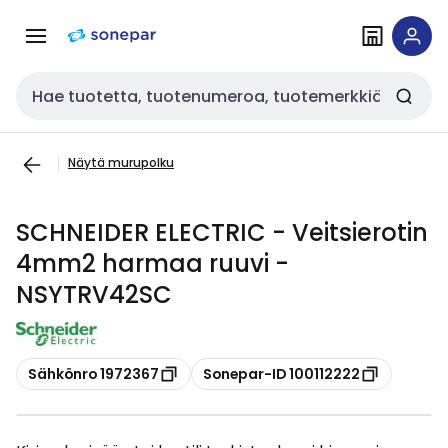
Siirry
Siirry
navigointiin
sisältöön
Haku
Näytä murupolku
SCHNEIDER ELECTRIC - Veitsierotin
4mm2 harmaa ruuvi -
NSYTRV42SC
Kopioi
Kopioi
Sähkönro 1972367
Sonepar-ID 100112222