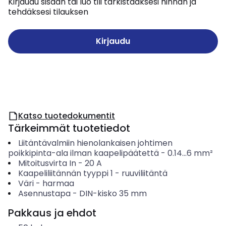
Kirjaudu sisään tai luo tili tarkistaaksesi hinnan ja
tehdäksesi tilauksen
Kirjaudu
Katso tuotedokumentit
Tärkeimmät tuotetiedot
Liitäntävalmiin hienolankaisen johtimen
poikkipinta-ala ilman kaapelipäätettä
-
0.14...6
mm²
Mitoitusvirta In
-
20
A
Kaapeliliitännän tyyppi 1
-
ruuviliitäntä
Väri
-
harmaa
Asennustapa
-
DIN-kisko 35 mm
Pakkaus ja ehdot