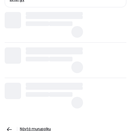
Näytä murupolku