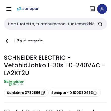
Siirry
Siirry
navigointiin
sisältöön
Haku
Näytä murupolku
SCHNEIDER ELECTRIC -
Vetohid.lohko 1-30s 110-240VAC -
LA2KT2U
Kopioi
Kopioi
Sähkönro 3782866
Sonepar-ID 100080493