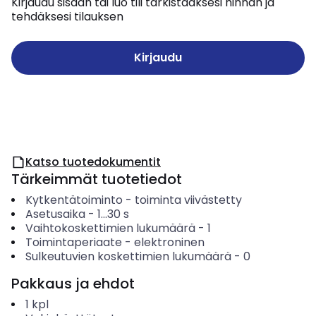
Kirjaudu sisään tai luo tili tarkistaaksesi hinnan ja
tehdäksesi tilauksen
Kirjaudu
Katso tuotedokumentit
Tärkeimmät tuotetiedot
Kytkentätoiminto
-
toiminta viivästetty
Asetusaika
-
1...30
s
Vaihtokoskettimien lukumäärä
-
1
Toimintaperiaate
-
elektroninen
Sulkeutuvien koskettimien lukumäärä
-
0
Pakkaus ja ehdot
1
kpl