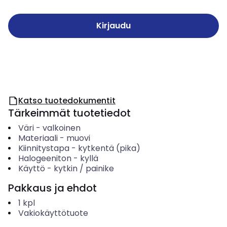
Kirjaudu
Katso tuotedokumentit
Tärkeimmät tuotetiedot
Väri
-
valkoinen
Materiaali
-
muovi
Kiinnitystapa
-
kytkentä (pika)
Halogeeniton
-
kyllä
Käyttö
-
kytkin / painike
Pakkaus ja ehdot
1
kpl
Vakiokäyttötuote