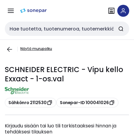
Siirry
Siirry
navigointiin
sisältöön
Haku
Näytä murupolku
SCHNEIDER ELECTRIC - Vipu kello
Exxact - 1-os.val
Kopioi
Kopioi
Sähkönro 2112530
Sonepar-ID 100041026
Kirjaudu sisään tai luo tili tarkistaaksesi hinnan ja
tehdäksesi tilauksen