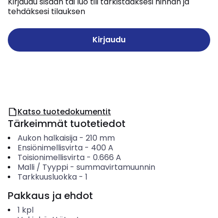
Kirjaudu sisään tai luo tili tarkistaaksesi hinnan ja
tehdäksesi tilauksen
Kirjaudu
Katso tuotedokumentit
Tärkeimmät tuotetiedot
Aukon halkaisija
-
210
mm
Ensiönimellisvirta
-
400
A
Toisionimellisvirta
-
0.666
A
Malli / Tyyppi
-
summavirtamuunnin
Tarkkuusluokka
-
1
Pakkaus ja ehdot
1
kpl