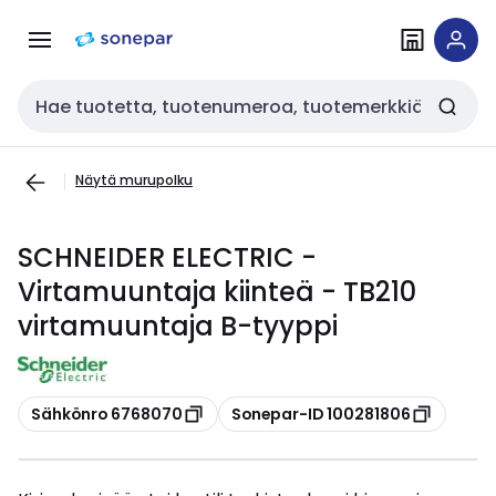
Siirry
Siirry
navigointiin
sisältöön
Haku
Näytä murupolku
SCHNEIDER ELECTRIC -
Virtamuuntaja kiinteä - TB210
virtamuuntaja B-tyyppi
Kopioi
Kopioi
Sähkönro 6768070
Sonepar-ID 100281806