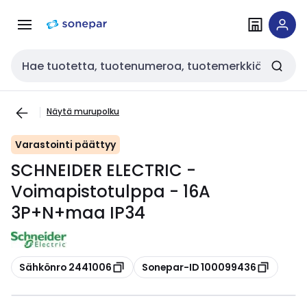
Siirry
Siirry
navigointiin
sisältöön
Haku
Näytä murupolku
Varastointi päättyy
SCHNEIDER ELECTRIC -
Voimapistotulppa - 16A
3P+N+maa IP34
Kopioi
Kopioi
Sähkönro 2441006
Sonepar-ID 100099436