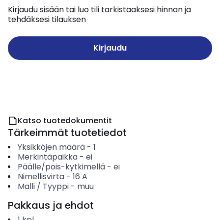
Kirjaudu sisään tai luo tili tarkistaaksesi hinnan ja
tehdäksesi tilauksen
Kirjaudu
Katso tuotedokumentit
Tärkeimmät tuotetiedot
Yksikköjen määrä
-
1
Merkintäpaikka
-
ei
Päälle/pois-kytkimellä
-
ei
Nimellisvirta
-
16
A
Malli / Tyyppi
-
muu
Pakkaus ja ehdot
1
kpl