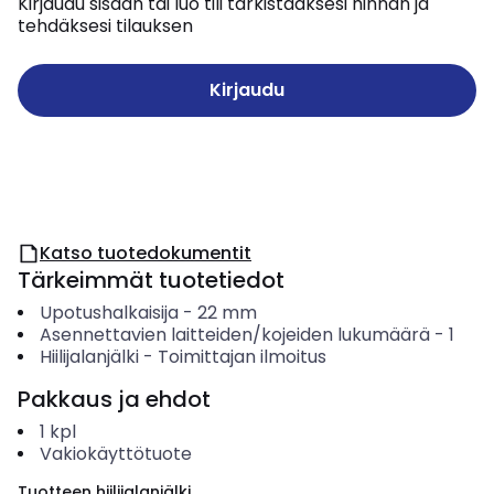
Kirjaudu sisään tai luo tili tarkistaaksesi hinnan ja
tehdäksesi tilauksen
Kirjaudu
Katso tuotedokumentit
Tärkeimmät tuotetiedot
Upotushalkaisija
-
22
mm
Asennettavien laitteiden/kojeiden lukumäärä
-
1
Hiilijalanjälki
-
Toimittajan ilmoitus
Pakkaus ja ehdot
1
kpl
Vakiokäyttötuote
Tuotteen hiilijalanjälki