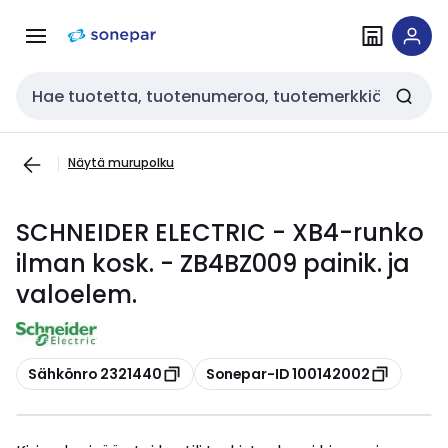
Siirry
Siirry
navigointiin
sisältöön
Haku
Näytä murupolku
SCHNEIDER ELECTRIC - XB4-runko
ilman kosk. - ZB4BZ009 painik. ja
valoelem.
Kopioi
Kopioi
Sähkönro 2321440
Sonepar-ID 100142002