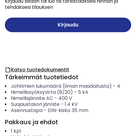
Kirjaudu sisään tai luo tili tarkistaaksesi hinnan ja
tehdäksesi tilauksen
Kirjaudu
Katso tuotedokumentit
Tärkeimmät tuotetiedot
Johtimien lukumäärä (ilman maadoitusta)
-
4
Nimellissyöksyvirta (8/20)
-
5
kA
Nimellisjännite AC
-
400
V
Suojaustason jännite
-
1.4
kV
Asennustapa
-
DIN-kisko 35 mm
Pakkaus ja ehdot
1
kpl