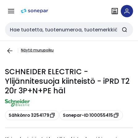
Siirry
Siirry
navigointiin
sisältöön
Haku
Näytä murupolku
SCHNEIDER ELECTRIC -
Ylijännitesuoja kiinteistö - iPRD T2
20r 3P+N+PE häl
Kopioi
Kopioi
Sähkönro 3254179
Sonepar-ID 100055415