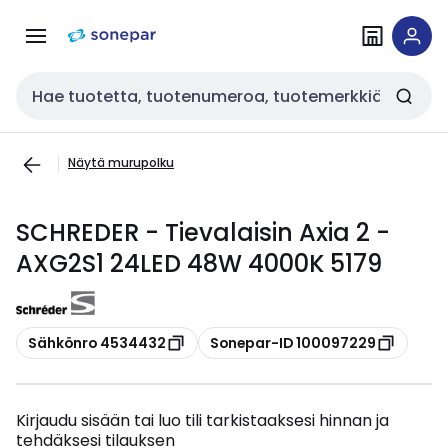
Siirry
Siirry
navigointiin
sisältöön
Haku
Näytä murupolku
SCHREDER - Tievalaisin Axia 2 -
AXG2S1 24LED 48W 4000K 5179
Kopioi
Kopioi
Sähkönro 4534432
Sonepar-ID 100097229
Kirjaudu sisään tai luo tili tarkistaaksesi hinnan ja
tehdäksesi tilauksen