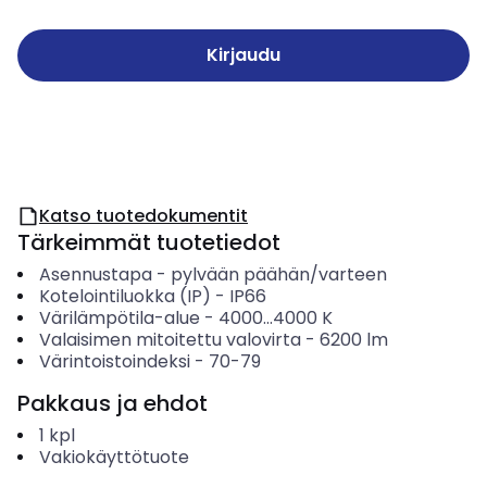
Kirjaudu
Katso tuotedokumentit
Tärkeimmät tuotetiedot
Asennustapa
-
pylvään päähän/varteen
Kotelointiluokka (IP)
-
IP66
Värilämpötila-alue
-
4000...4000
K
Valaisimen mitoitettu valovirta
-
6200
lm
Värintoistoindeksi
-
70-79
Pakkaus ja ehdot
1
kpl
Vakiokäyttötuote