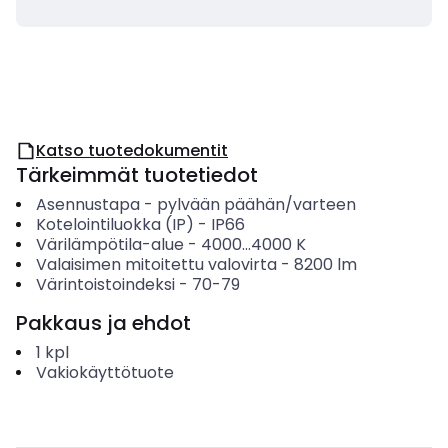
Katso tuotedokumentit
Tärkeimmät tuotetiedot
Asennustapa
-
pylvään päähän/varteen
Kotelointiluokka (IP)
-
IP66
Värilämpötila-alue
-
4000...4000
K
Valaisimen mitoitettu valovirta
-
8200
lm
Värintoistoindeksi
-
70-79
Pakkaus ja ehdot
1
kpl
Vakiokäyttötuote