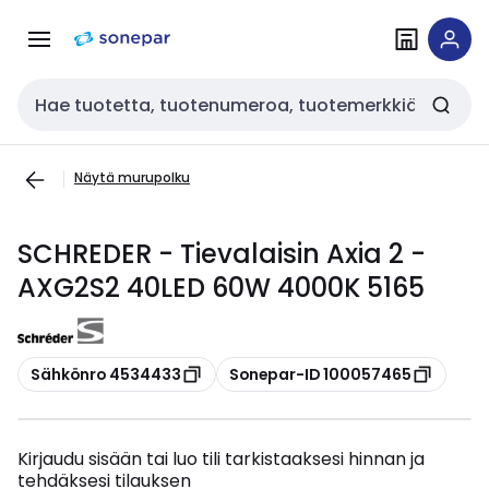
Siirry
Siirry
navigointiin
sisältöön
Haku
Näytä murupolku
SCHREDER - Tievalaisin Axia 2 -
AXG2S2 40LED 60W 4000K 5165
Kopioi
Kopioi
Sähkönro 4534433
Sonepar-ID 100057465
Kirjaudu sisään tai luo tili tarkistaaksesi hinnan ja
tehdäksesi tilauksen