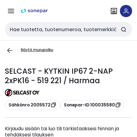
Siirry
Siirry
navigointiin
sisältöön
Haku
Näytä murupolku
SELCAST - KYTKIN IP67 2-NAP
2xPK16 - 519 221 / Harmaa
Kopioi
Kopioi
Sähkönro 2005572
Sonepar-ID 100035580
Kirjaudu sisään tai luo tili tarkistaaksesi hinnan ja
tehdäksesi tilauksen