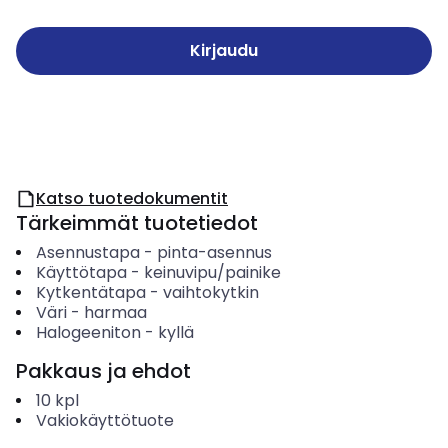
Kirjaudu
Katso tuotedokumentit
Tärkeimmät tuotetiedot
Asennustapa
-
pinta-asennus
Käyttötapa
-
keinuvipu/painike
Kytkentätapa
-
vaihtokytkin
Väri
-
harmaa
Halogeeniton
-
kyllä
Pakkaus ja ehdot
10
kpl
Vakiokäyttötuote