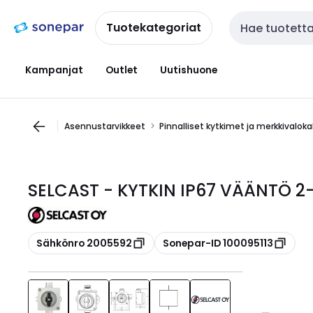
Siirry
Siirry
navigointiin
sisältöön
Tuotekategoriat
Haku
Kampanjat
Outlet
Uutishuone
Asennustarvikkeet
Pinnalliset kytkimet ja merkkivalok
SELCAST - KYTKIN IP67 VÄÄNTÖ 2-
Kopioi
Kopioi
Sähkönro 2005592
Sonepar-ID 100095113