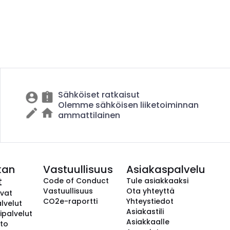
Sähköiset ratkaisut
Olemme sähköisen liiketoiminnan
ammattilainen
kan
Vastuullisuus
Asiakaspalvelu
t
Code of Conduct
Tule asiakkaaksi
Vastuullisuus
Ota yhteyttä
avat
CO2e-raportti
Yhteystiedot
lvelut
Asiakastili
ipalvelut
Asiakkaalle
to