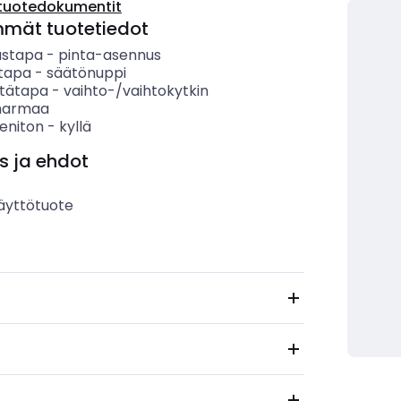
tuotedokumentit
mmät tuotetiedot
ustapa
-
pinta-asennus
tapa
-
säätönuppi
tätapa
-
vaihto-/vaihtokytkin
harmaa
eniton
-
kyllä
s ja ehdot
äyttötuote