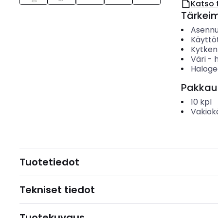
Katso 
Tärkei
Asenn
Käyttö
Kytken
Väri
-
Haloge
Pakkau
10
kpl
Vakiok
Tuotetiedot
Tekniset tiedot
Tuotekuvaus