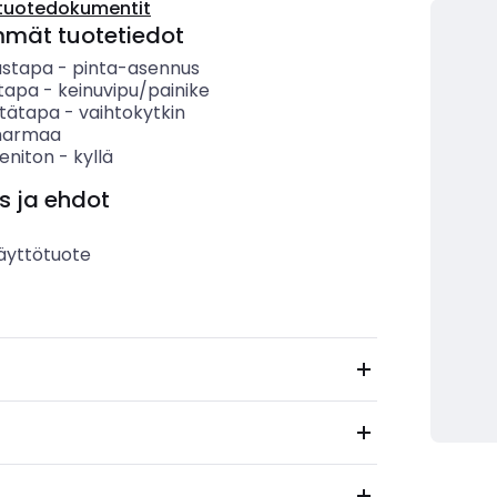
tuotedokumentit
mmät tuotetiedot
ustapa
-
pinta-asennus
tapa
-
keinuvipu/painike
tätapa
-
vaihtokytkin
harmaa
eniton
-
kyllä
s ja ehdot
äyttötuote