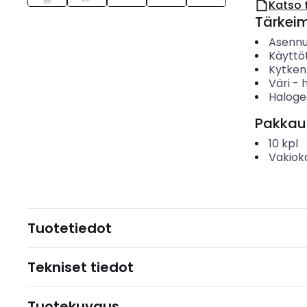
Katso 
Tärkei
Asenn
Käyttö
Kytken
Väri
-
Haloge
Pakkau
10
kpl
Vakiok
Tuotetiedot
Tekniset tiedot
Tuotekuvaus