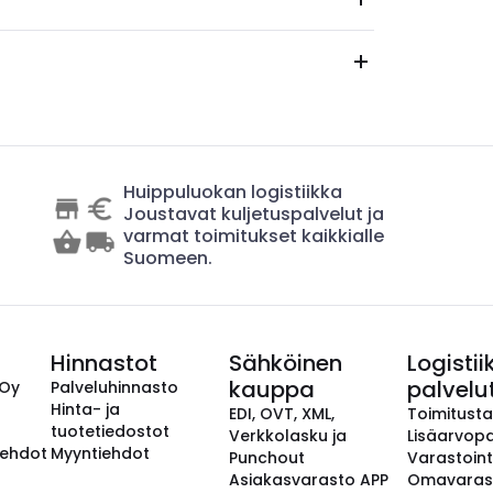
Huippuluokan logistiikka
Joustavat kuljetuspalvelut ja
varmat toimitukset kaikkialle
Suomeen.
Hinnastot
Sähköinen
Logistii
kauppa
palvelu
 Oy
Palveluhinnasto
Hinta- ja
EDI, OVT, XML,
Toimitust
tuotetiedostot
Verkkolasku ja
Lisäarvopa
aehdot
Myyntiehdot
Punchout
Varastoint
Asiakasvarasto APP
Omavaras