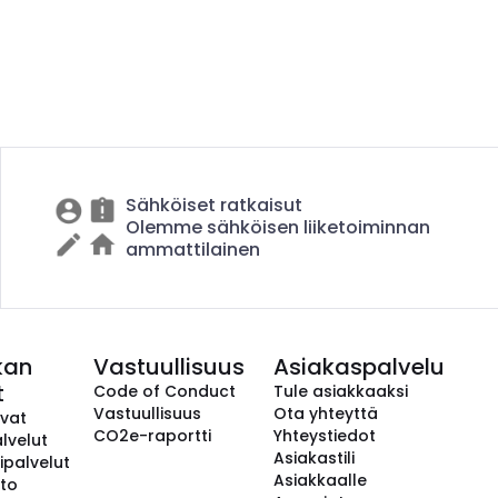
Sähköiset ratkaisut
Olemme sähköisen liiketoiminnan
ammattilainen
kan
Vastuullisuus
Asiakaspalvelu
t
Code of Conduct
Tule asiakkaaksi
Vastuullisuus
Ota yhteyttä
avat
CO2e-raportti
Yhteystiedot
lvelut
Asiakastili
ipalvelut
Asiakkaalle
to