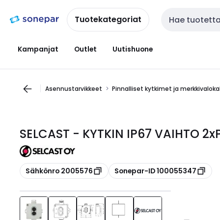
Siirry
Siirry
navigointiin
sisältöön
Tuotekategoriat
Haku
Kampanjat
Outlet
Uutishuone
Asennustarvikkeet
Pinnalliset kytkimet ja merkkivalok
SELCAST - KYTKIN IP67 VAIHTO 2xP
Kopioi
Kopioi
Sähkönro 2005576
Sonepar-ID 100055347