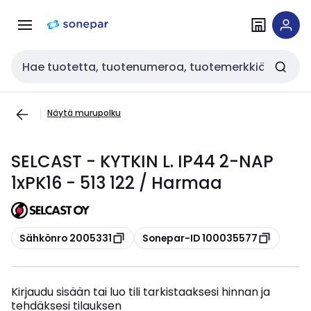
Siirry
Siirry
navigointiin
sisältöön
Haku
Näytä murupolku
SELCAST - KYTKIN L. IP44 2-NAP
1xPK16 - 513 122 / Harmaa
Kopioi
Kopioi
Sähkönro 2005331
Sonepar-ID 100035577
Kirjaudu sisään tai luo tili tarkistaaksesi hinnan ja
tehdäksesi tilauksen