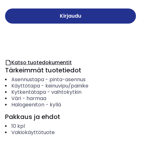
Kirjaudu
Katso tuotedokumentit
Tärkeimmät tuotetiedot
Asennustapa
-
pinta-asennus
Käyttötapa
-
keinuvipu/painike
Kytkentätapa
-
vaihtokytkin
Väri
-
harmaa
Halogeeniton
-
kyllä
Pakkaus ja ehdot
10
kpl
Vakiokäyttötuote