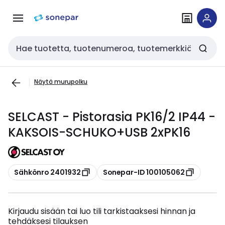
Siirry
Siirry
navigointiin
sisältöön
Haku
Näytä murupolku
SELCAST - Pistorasia PK16/2 IP44 -
KAKSOIS-SCHUKO+USB 2xPK16
Kopioi
Kopioi
Sähkönro 2401932
Sonepar-ID 100105062
Kirjaudu sisään tai luo tili tarkistaaksesi hinnan ja
tehdäksesi tilauksen