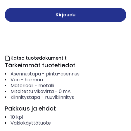
Kirjaudu
Katso tuotedokumentit
Tärkeimmät tuotetiedot
Asennustapa
-
pinta-asennus
Väri
-
harmaa
Materiaali
-
metalli
Mitoitettu vikavirta
-
0
mA
Kiinnitystapa
-
ruuvikiinnitys
Pakkaus ja ehdot
10
kpl
Vakiokäyttötuote