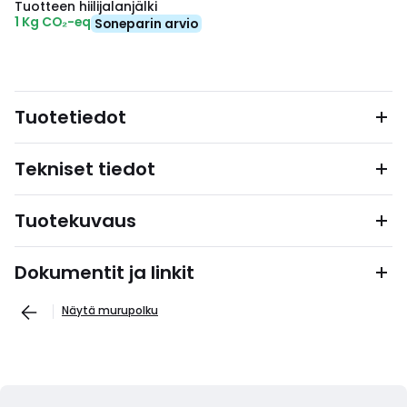
Tuotteen hiilijalanjälki
1 Kg CO₂-eq
Soneparin arvio
Tuotetiedot
Tekniset tiedot
Tuotekuvaus
Dokumentit ja linkit
Näytä murupolku