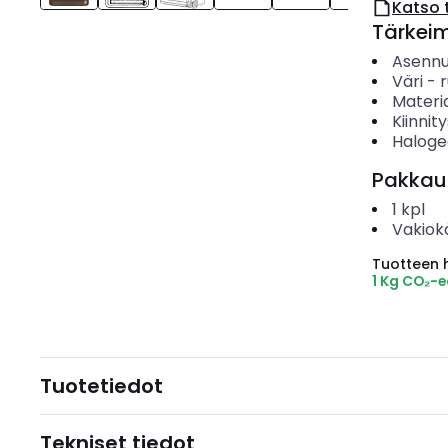
Katso 
Tärkei
Asenn
Väri
-
Materia
Kiinnit
Haloge
Pakkau
1
kpl
Vakiok
Tuotteen hi
1 Kg CO₂-
Tuotetiedot
Tekniset tiedot