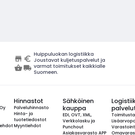
Huippuluokan logistiikka
Joustavat kuljetuspalvelut ja
varmat toimitukset kaikkialle
Suomeen.
Hinnastot
Sähköinen
Logistii
kauppa
palvelu
 Oy
Palveluhinnasto
Hinta- ja
EDI, OVT, XML,
Toimitust
tuotetiedostot
Verkkolasku ja
Lisäarvopa
aehdot
Myyntiehdot
Punchout
Varastoint
Asiakasvarasto APP
Omavaras