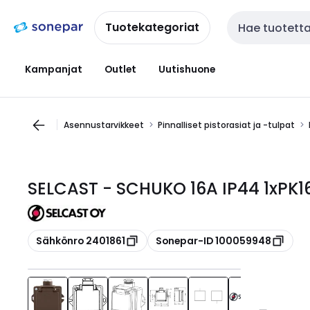
Siirry
Siirry
navigointiin
sisältöön
Tuotekategoriat
Haku
Kampanjat
Outlet
Uutishuone
Asennustarvikkeet
Pinnalliset pistorasiat ja -tulpat
SELCAST - SCHUKO 16A IP44 1xPK16
Kopioi
Kopioi
Sähkönro 2401861
Sonepar-ID 100059948