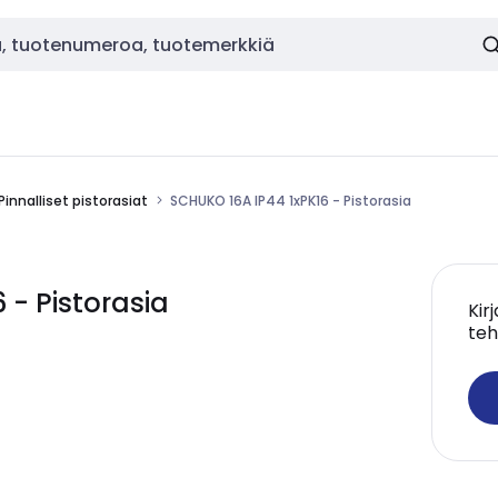
Pinnalliset pistorasiat
SCHUKO 16A IP44 1xPK16 - Pistorasia
 - Pistorasia
Kir
teh