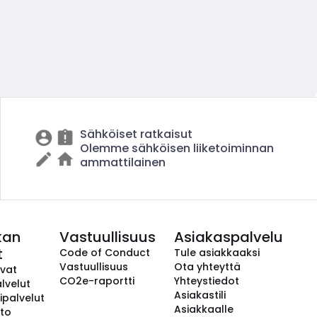
Sähköiset ratkaisut
Olemme sähköisen liiketoiminnan
ammattilainen
kan
Vastuullisuus
Asiakaspalvelu
t
Code of Conduct
Tule asiakkaaksi
Vastuullisuus
Ota yhteyttä
avat
CO2e-raportti
Yhteystiedot
lvelut
Asiakastili
ipalvelut
Asiakkaalle
to