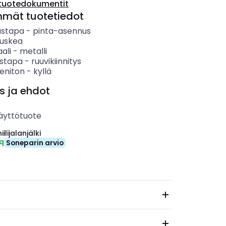
tuotedokumentit
mmät tuotetiedot
ustapa
-
pinta-asennus
ruskea
ali
-
metalli
ystapa
-
ruuvikiinnitys
eniton
-
kyllä
s ja ehdot
äyttötuote
ilijalanjälki
eq
Soneparin arvio