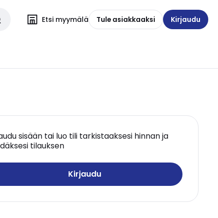
Etsi myymälä
Tule asiakkaaksi
Kirjaudu
jaudu sisään tai luo tili tarkistaaksesi hinnan ja
däksesi tilauksen
Kirjaudu