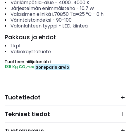
Värilämpötila-alue
-
4000...4000
K
Järjestelmän enimmäisteho
-
10.7
W
Valaisimen elinikä L70B50 Ta=25 °C
-
0
h
Värintoistoindeksi
-
90-100
Valonlähteen tyyppi
-
LED, kiinteä
Pakkaus ja ehdot
1
kpl
Vakiokäyttötuote
Tuotteen hiilijalanjälki
189 Kg CO₂-eq
Soneparin arvio
Tuotetiedot
Tekniset tiedot
Tuotekuvaus