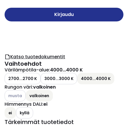
Kirjaudu
Katso tuotedokumentit
Vaihtoehdot
Värilämpötila-alue
:
4000...4000 K
2700...2700 K
3000...3000 K
4000...4000 K
Rungon väri
:
valkoinen
Katso käytettävissä olevat vaihtoehdot
musta
valkoinen
Himmennys DALI
:
ei
ei
kyllä
Tärkeimmät tuotetiedot