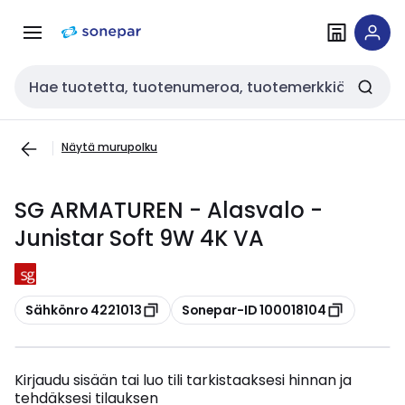
Siirry
Siirry
navigointiin
sisältöön
Haku
Näytä murupolku
SG ARMATUREN - Alasvalo -
Junistar Soft 9W 4K VA
Kopioi
Kopioi
Sähkönro 4221013
Sonepar-ID 100018104
Kirjaudu sisään tai luo tili tarkistaaksesi hinnan ja
tehdäksesi tilauksen