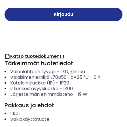
Kirjaudu
Katso tuotedokumentit
Tärkeimmät tuotetiedot
Valonlähteen tyyppi
-
LED, kiinteä
Valaisimen elinikä L70B50 Ta=25 °C
-
0
h
Kotelointiluokka (IP)
-
IP20
Iskunkestävyysluokka
-
IK00
Järjestelmän enimmäisteho
-
19
W
Pakkaus ja ehdot
1
kpl
Vakiokäyttötuote