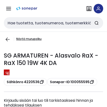
Siirry
Siirry
navigointiin
sisältöön
Haku
Näytä murupolku
SG ARMATUREN - Alasvalo RaX -
RaX 150 19W 4K DA
Kopioi
Kopioi
Sähkönro 4220536
Sonepar-ID 100055595
Kirjaudu sisään tai luo tili tarkistaaksesi hinnan ja
tehdäksesi tilauksen