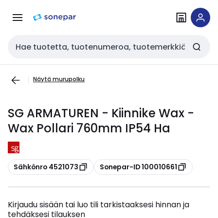
Siirry
Siirry
navigointiin
sisältöön
Haku
Näytä murupolku
SG ARMATUREN - Kiinnike Wax -
Wax Pollari 760mm IP54 Ha
Kopioi
Kopioi
Sähkönro 4521073
Sonepar-ID 100010661
Kirjaudu sisään tai luo tili tarkistaaksesi hinnan ja
tehdäksesi tilauksen