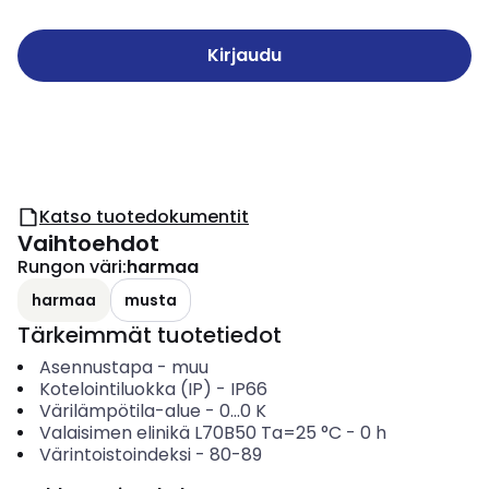
Kirjaudu
Katso tuotedokumentit
Vaihtoehdot
Rungon väri
:
harmaa
harmaa
musta
Tärkeimmät tuotetiedot
Asennustapa
-
muu
Kotelointiluokka (IP)
-
IP66
Värilämpötila-alue
-
0...0
K
Valaisimen elinikä L70B50 Ta=25 °C
-
0
h
Värintoistoindeksi
-
80-89