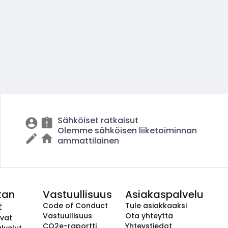
Sähköiset ratkaisut
Olemme sähköisen liiketoiminnan
ammattilainen
kan
Vastuullisuus
Asiakaspalvelu
t
Code of Conduct
Tule asiakkaaksi
Vastuullisuus
Ota yhteyttä
avat
CO2e-raportti
Yhteystiedot