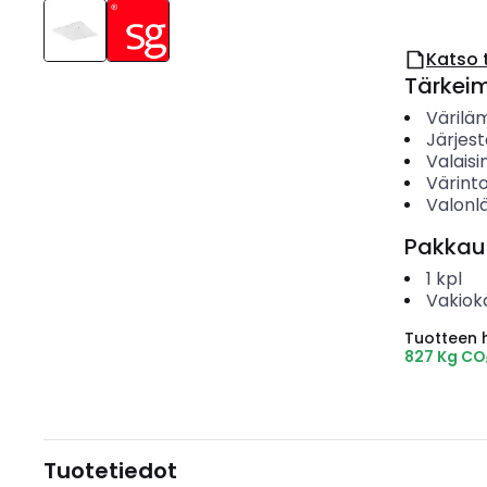
Katso 
Tärkei
Värilä
Järjes
Valais
Värinto
Valonl
Pakkau
1
kpl
Vakiok
Tuotteen hi
827 Kg CO
Tuotetiedot