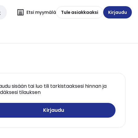
Etsi myymälä
Tule asiakkaaksi
Kirjaudu
jaudu sisään tai luo tili tarkistaaksesi hinnan ja
däksesi tilauksen
Kirjaudu