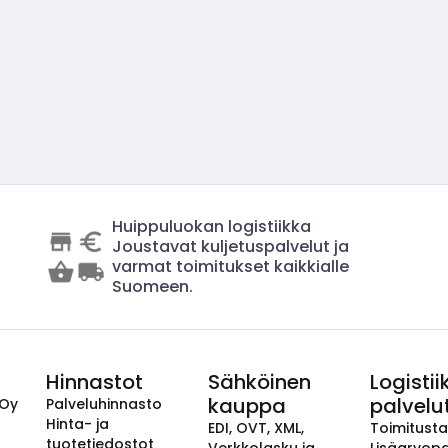
Huippuluokan logistiikka
Joustavat kuljetuspalvelut ja
varmat toimitukset kaikkialle
Suomeen.
Hinnastot
Sähköinen
Logistii
kauppa
palvelu
 Oy
Palveluhinnasto
Hinta- ja
EDI, OVT, XML,
Toimitust
tuotetiedostot