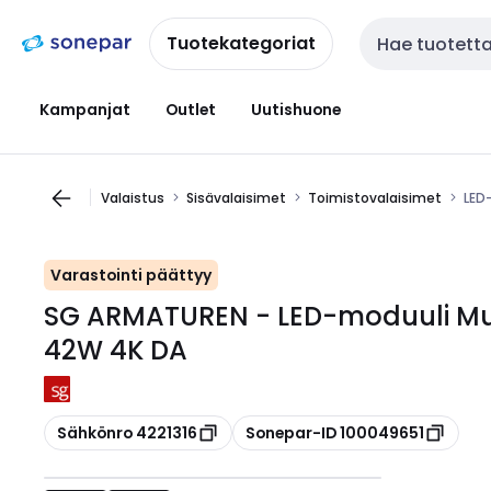
Siirry
Siirry
navigointiin
sisältöön
Tuotekategoriat
Haku
Kampanjat
Outlet
Uutishuone
Valaistus
Sisävalaisimet
Toimistovalaisimet
LED
Varastointi päättyy
SG ARMATUREN - LED-moduuli Mul
42W 4K DA
Kopioi
Kopioi
Sähkönro 4221316
Sonepar-ID 100049651