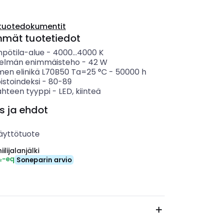
tuotedokumentit
mmät tuotetiedot
mpötila-alue
-
4000...4000
K
telmän enimmäisteho
-
42
W
imen elinikä L70B50 Ta=25 °C
-
50000
h
istoindeksi
-
80-89
ähteen tyyppi
-
LED, kiinteä
s ja ehdot
äyttötuote
ilijalanjälki
₂-eq
Soneparin arvio