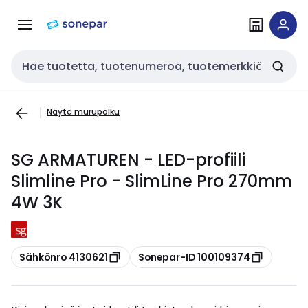
Siirry
Siirry
navigointiin
sisältöön
Haku
Näytä murupolku
SG ARMATUREN - LED-profiili
Slimline Pro - SlimLine Pro 270mm
4W 3K
Kopioi
Kopioi
Sähkönro 4130621
Sonepar-ID 100109374