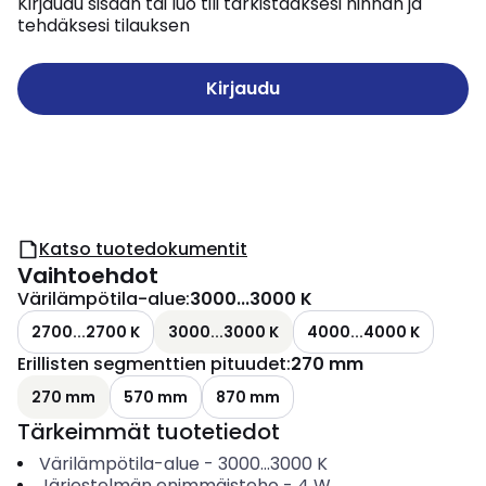
Kirjaudu sisään tai luo tili tarkistaaksesi hinnan ja
tehdäksesi tilauksen
Kirjaudu
Katso tuotedokumentit
Vaihtoehdot
Värilämpötila-alue
:
3000...3000 K
2700...2700 K
3000...3000 K
4000...4000 K
Erillisten segmenttien pituudet
:
270 mm
270 mm
570 mm
870 mm
Tärkeimmät tuotetiedot
Värilämpötila-alue
-
3000...3000
K
Järjestelmän enimmäisteho
-
4
W