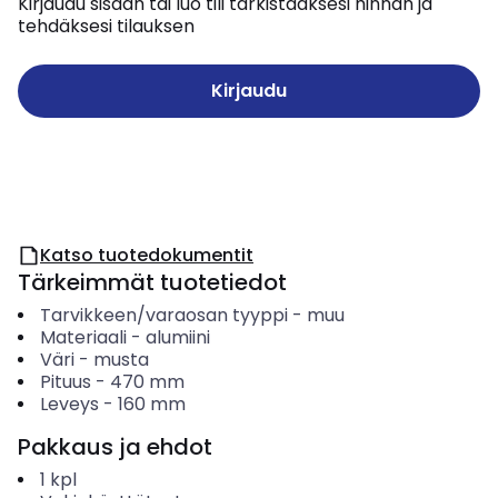
Kirjaudu sisään tai luo tili tarkistaaksesi hinnan ja
tehdäksesi tilauksen
Kirjaudu
Katso tuotedokumentit
Tärkeimmät tuotetiedot
Tarvikkeen/varaosan tyyppi
-
muu
Materiaali
-
alumiini
Väri
-
musta
Pituus
-
470
mm
Leveys
-
160
mm
Pakkaus ja ehdot
1
kpl