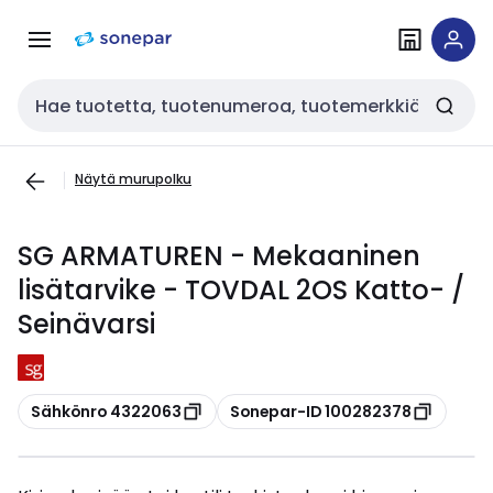
Siirry
Siirry
navigointiin
sisältöön
Haku
Näytä murupolku
SG ARMATUREN - Mekaaninen
lisätarvike - TOVDAL 2OS Katto- /
Seinävarsi
Kopioi
Kopioi
Sähkönro 4322063
Sonepar-ID 100282378