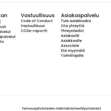
kan
Vastuullisuus
Asiakaspalvelu
t
Code of Conduct
Tule asiakkaaksi
Vastuullisuus
Ota yhteyttä
avat
CO2e-raportti
Yhteystiedot
lvelut
Asiakastili
ipalvelut
Asiakkaalle
to
Associate
Etsi myymälä
Toimittajalle
Tietosuoja
Evästeiden hallinta
Evästeet
Myyntiehdot