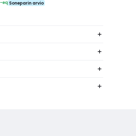
₂-eq
Soneparin arvio