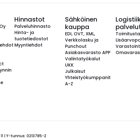
Hinnastot
Sähköinen
Logistii
kauppa
palvelu
 Oy
Palveluhinnasto
Hinta- ja
EDI, OVT, XML,
Toimitust
tuotetiedostot
Verkkolasku ja
Lisäarvopa
aehdot
Myyntiehdot
Punchout
Varastoint
Asiakasvarasto APP
Omavaras
Valintatyökalut
ct
UKK
ynnin
Julkaisut
Yhteistyökumppanit
se
A-Z
 11 | Y-tunnus: 0213785-2