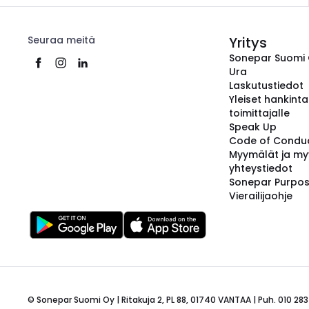
Seuraa meitä
Yritys
Sonepar Suomi
Ura
Laskutustiedot
Yleiset hankint
toimittajalle
Speak Up
Code of Condu
Myymälät ja my
yhteystiedot
Sonepar Purpo
Vierailijaohje
© Sonepar Suomi Oy | Ritakuja 2, PL 88, 01740 VANTAA | Puh. 010 283