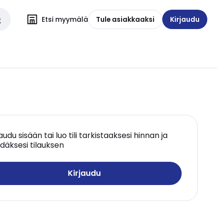
Etsi myymälä
Tule asiakkaaksi
Kirjaudu
jaudu sisään tai luo tili tarkistaaksesi hinnan ja
däksesi tilauksen
Kirjaudu