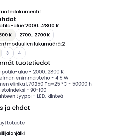
tuotedokumentit
ehdot
ötila-alue
:
2000...2800 K
800 K
2700...2700 K
en/moduulien lukumäärä
:
2
Katso käytettävissä olevat vaihtoehdot
Katso käytettävissä olevat vaihtoehdot
3
4
mmät tuotetiedot
mpötila-alue
-
2000...2800
K
telmän enimmäisteho
-
4.5
W
imen elinikä L70B50 Ta=25 °C
-
50000
h
istoindeksi
-
90-100
ähteen tyyppi
-
LED, kiinteä
s ja ehdot
äyttötuote
ilijalanjälki