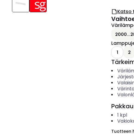
Katso 
Vaihto
Värilämp
2000...2
Lamppuj
1
2
Tärkei
Värilä
Järjes
Valais
Värinto
Valonl
Pakkau
1
kpl
Vakiok
Tuotteen hi