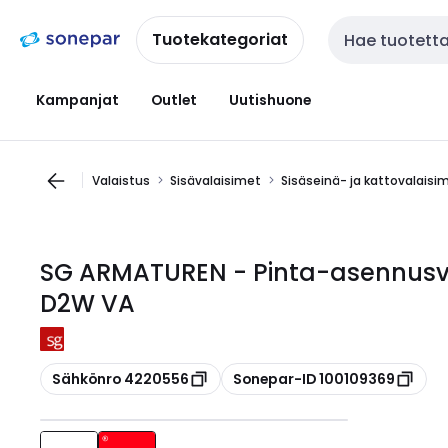
Siirry
Siirry
navigointiin
sisältöön
Tuotekategoriat
Haku
Kampanjat
Outlet
Uutishuone
Valaistus
Sisävalaisimet
Sisäseinä- ja kattovalaisi
SG ARMATUREN - Pinta-asennusva
D2W VA
Kopioi
Kopioi
Sähkönro 4220556
Sonepar-ID 100109369