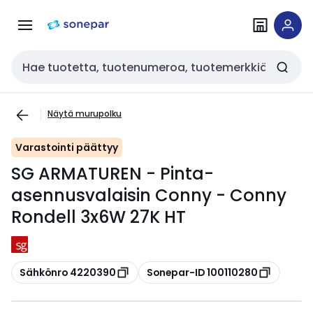
Siirry
Siirry
navigointiin
sisältöön
Haku
Näytä murupolku
Varastointi päättyy
SG ARMATUREN - Pinta-
asennusvalaisin Conny - Conny
Rondell 3x6W 27K HT
Kopioi
Kopioi
Sähkönro 4220390
Sonepar-ID 100110280