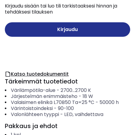
Kirjaudu sisään tai luo tili tarkistaaksesi hinnan ja
tehdäksesi tilauksen
Kirjaudu
Katso tuotedokumentit
Tärkeimmät tuotetiedot
Värilämpötila-alue
-
2700...2700
K
Järjestelmän enimmäisteho
-
18
W
Valaisimen elinikä L70B50 Ta=25 °C
-
50000
h
Värintoistoindeksi
-
90-100
Valonlähteen tyyppi
-
LED, vaihdettava
Pakkaus ja ehdot
1
kpl