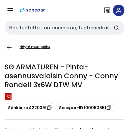
Siirry
Siirry
navigointiin
sisältöön
Haku
Näytä murupolku
SG ARMATUREN - Pinta-
asennusvalaisin Conny - Conny
Rondell 3x6W DTW MV
Kopioi
Kopioi
Sähkönro 4220391
Sonepar-ID 100050651