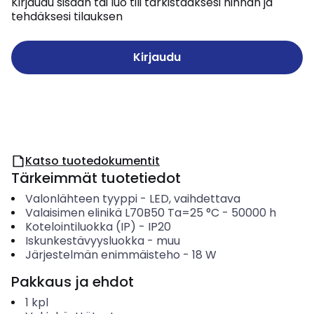
Kirjaudu sisään tai luo tili tarkistaaksesi hinnan ja
tehdäksesi tilauksen
Kirjaudu
Katso tuotedokumentit
Tärkeimmät tuotetiedot
Valonlähteen tyyppi
-
LED, vaihdettava
Valaisimen elinikä L70B50 Ta=25 °C
-
50000
h
Kotelointiluokka (IP)
-
IP20
Iskunkestävyysluokka
-
muu
Järjestelmän enimmäisteho
-
18
W
Pakkaus ja ehdot
1
kpl