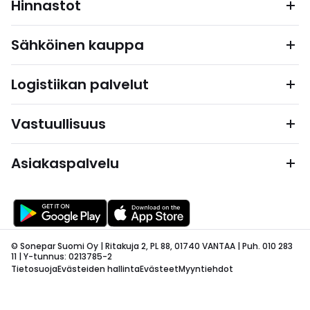
Hinnastot
Sähköinen kauppa
Logistiikan palvelut
Vastuullisuus
Asiakaspalvelu
© Sonepar Suomi Oy | Ritakuja 2, PL 88, 01740 VANTAA | Puh. 010 283
11 | Y-tunnus: 0213785-2
Tietosuoja
Evästeiden hallinta
Evästeet
Myyntiehdot