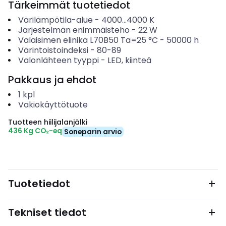
Tärkeimmät tuotetiedot
Värilämpötila-alue
-
4000...4000
K
Järjestelmän enimmäisteho
-
22
W
Valaisimen elinikä L70B50 Ta=25 °C
-
50000
h
Värintoistoindeksi
-
80-89
Valonlähteen tyyppi
-
LED, kiinteä
Pakkaus ja ehdot
1
kpl
Vakiokäyttötuote
Tuotteen hiilijalanjälki
436 Kg CO₂-eq
Soneparin arvio
Tuotetiedot
Tekniset tiedot