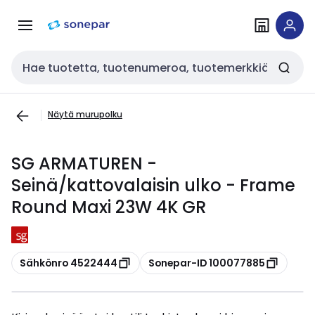
Siirry
Siirry
navigointiin
sisältöön
Haku
Näytä murupolku
SG ARMATUREN -
Seinä/kattovalaisin ulko - Frame
Round Maxi 23W 4K GR
Kopioi
Kopioi
Sähkönro 4522444
Sonepar-ID 100077885