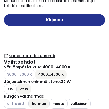
Kirjaudu sisään tai luo tili tarkistaaksesi hinnan ja
tehdäksesi tilauksen
Kirjaudu
Katso tuotedokumentit
Vaihtoehdot
Värilämpötila-alue
:
4000...4000 K
Katso käytettävissä olevat vaihtoehdot
3000...3000 K
4000...4000 K
Järjestelmän enimmäisteho
:
22 W
7 W
22 W
Rungon väri
:
harmaa
Katso käytettävissä olevat vaihtoehdot
antrasiitti
harmaa
musta
valkoinen