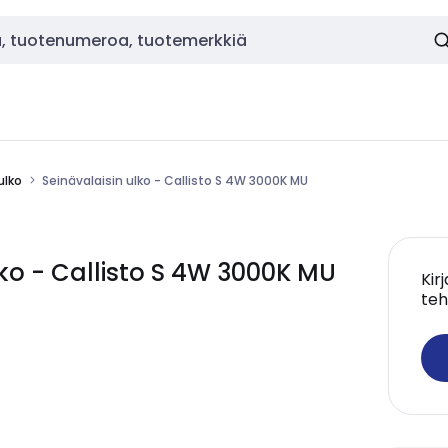
ulko
Seinävalaisin ulko - Callisto S 4W 3000K MU
ko - Callisto S 4W 3000K MU
Kir
teh