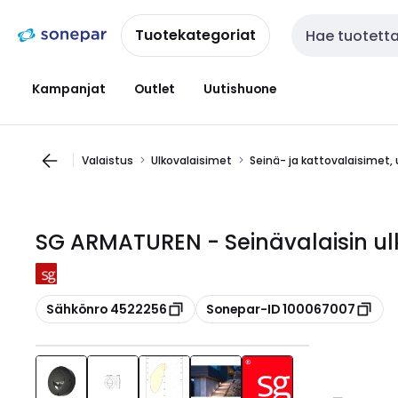
Siirry
Siirry
navigointiin
sisältöön
Tuotekategoriat
Haku
Kampanjat
Outlet
Uutishuone
Valaistus
Ulkovalaisimet
Seinä- ja kattovalaisimet, 
SG ARMATUREN - Seinävalaisin ul
Kopioi
Kopioi
Sähkönro 4522256
Sonepar-ID 100067007