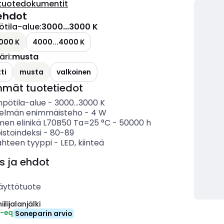
tuotedokumentit
ehdot
ötila-alue
:
3000...3000 K
000 K
4000...4000 K
äri
:
musta
ti
musta
valkoinen
mmät tuotetiedot
mpötila-alue
-
3000...3000
K
telmän enimmäisteho
-
4
W
imen elinikä L70B50 Ta=25 °C
-
50000
h
istoindeksi
-
80-89
ähteen tyyppi
-
LED, kiinteä
s ja ehdot
äyttötuote
ilijalanjälki
₂-eq
Soneparin arvio