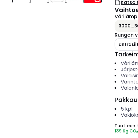
Katso 
Vaihto
Värilämp
3000...3
Rungon v
antrasiit
Tärkei
Värilä
Järjes
Valais
Värinto
Valonl
Pakkau
5
kpl
Vakiok
Tuotteen hi
189 Kg CO