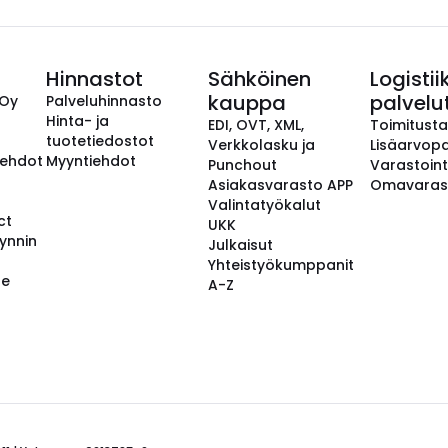
Hinnastot
Sähköinen
Logistii
kauppa
palvelu
 Oy
Palveluhinnasto
Hinta- ja
EDI, OVT, XML,
Toimitust
tuotetiedostot
Verkkolasku ja
Lisäarvopa
aehdot
Myyntiehdot
Punchout
Varastoint
Asiakasvarasto APP
Omavaras
Valintatyökalut
ct
UKK
ynnin
Julkaisut
Yhteistyökumppanit
se
A-Z