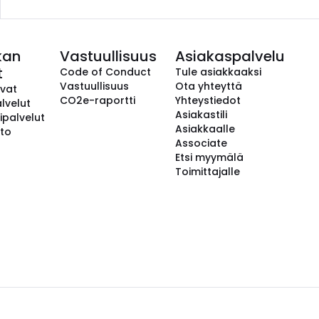
kan
Vastuullisuus
Asiakaspalvelu
t
Code of Conduct
Tule asiakkaaksi
Vastuullisuus
Ota yhteyttä
avat
CO2e-raportti
Yhteystiedot
lvelut
Asiakastili
ipalvelut
Asiakkaalle
to
Associate
Etsi myymälä
Toimittajalle