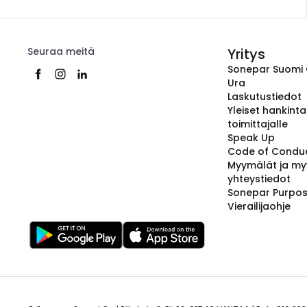
Seuraa meitä
Yritys
Sonepar Suomi
Ura
Laskutustiedot
Yleiset hankint
toimittajalle
Speak Up
Code of Condu
Myymälät ja my
yhteystiedot
Sonepar Purpo
Vierailijaohje