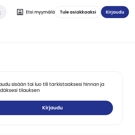
Etsi myymälä
Tule asiakkaaksi
Kirjaudu
jaudu sisään tai luo tili tarkistaaksesi hinnan ja
däksesi tilauksen
Kirjaudu