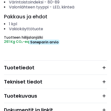
Värintoistoindeksi
-
80-89
Valonlähteen tyyppi
-
LED, kiinteä
Pakkaus ja ehdot
1
kpl
Vakiokäyttötuote
Tuotteen hiilijalanjälki
261 Kg CO₂-eq
Soneparin arvio
Tuotetiedot
Tekniset tiedot
Tuotekuvaus
Dokumentit ja linkit