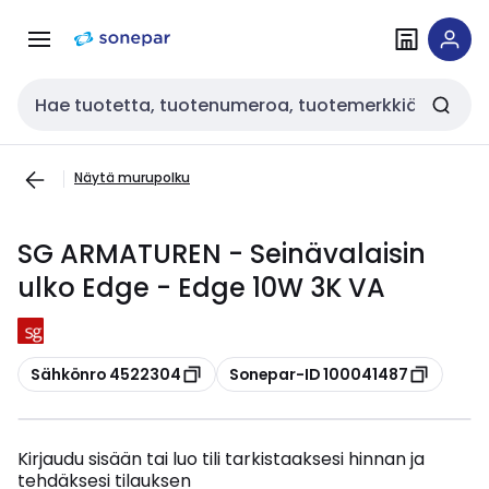
Siirry
Siirry
navigointiin
sisältöön
Haku
Näytä murupolku
SG ARMATUREN - Seinävalaisin
ulko Edge - Edge 10W 3K VA
Kopioi
Kopioi
Sähkönro 4522304
Sonepar-ID 100041487
Kirjaudu sisään tai luo tili tarkistaaksesi hinnan ja
tehdäksesi tilauksen