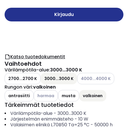
Kirjaudu
Katso tuotedokumentit
Vaihtoehdot
Värilämpötila-alue
:
3000...3000 K
Katso käytettävissä olev
2700...2700 K
3000...3000 K
4000...4000 K
Rungon väri
:
valkoinen
Katso käytettävissä olevat vaihtoehdot
antrasiitti
harmaa
musta
valkoinen
Tärkeimmät tuotetiedot
Värilämpötila-alue
-
3000...3000
K
Järjestelmän enimmäisteho
-
10
W
Valaisimen elinikä L70B50 Ta=25 °C
-
50000
h