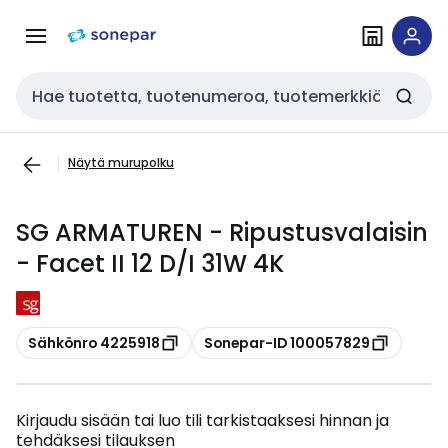
Siirry
Siirry
navigointiin
sisältöön
Haku
Näytä murupolku
SG ARMATUREN - Ripustusvalaisin
- Facet II 12 D/I 31W 4K
Kopioi
Kopioi
Sähkönro 4225918
Sonepar-ID 100057829
Kirjaudu sisään tai luo tili tarkistaaksesi hinnan ja
tehdäksesi tilauksen