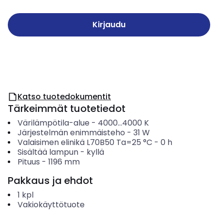
Kirjaudu
Katso tuotedokumentit
Tärkeimmät tuotetiedot
Värilämpötila-alue
-
4000...4000
K
Järjestelmän enimmäisteho
-
31
W
Valaisimen elinikä L70B50 Ta=25 °C
-
0
h
Sisältää lampun
-
kyllä
Pituus
-
1196
mm
Pakkaus ja ehdot
1
kpl
Vakiokäyttötuote