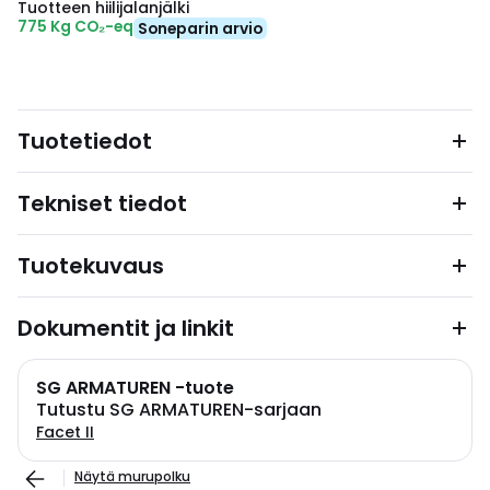
Tuotteen hiilijalanjälki
775 Kg CO₂-eq
Soneparin arvio
Tuotetiedot
Tekniset tiedot
Tuotekuvaus
Dokumentit ja linkit
SG ARMATUREN -tuote
Tutustu SG ARMATUREN-sarjaan
Facet II
Näytä murupolku