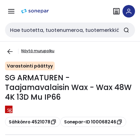
Siirry
Siirry
navigointiin
sisältöön
Haku
Näytä murupolku
Varastointi päättyy
SG ARMATUREN -
Taajamavalaisin Wax - Wax 48W
4K 13D Mu IP66
Kopioi
Kopioi
Sähkönro 4521078
Sonepar-ID 100068246