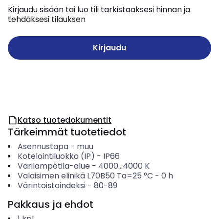
Kirjaudu sisään tai luo tili tarkistaaksesi hinnan ja
tehdäksesi tilauksen
Kirjaudu
Katso tuotedokumentit
Tärkeimmät tuotetiedot
Asennustapa
-
muu
Kotelointiluokka (IP)
-
IP66
Värilämpötila-alue
-
4000...4000
K
Valaisimen elinikä L70B50 Ta=25 °C
-
0
h
Värintoistoindeksi
-
80-89
Pakkaus ja ehdot
1
kpl