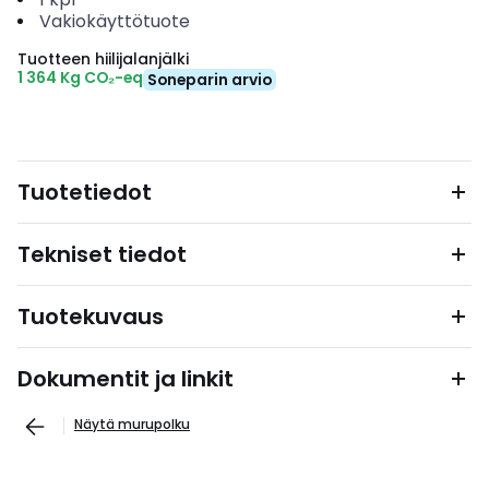
Vakiokäyttötuote
Tuotteen hiilijalanjälki
1 364 Kg CO₂-eq
Soneparin arvio
Tuotetiedot
Tekniset tiedot
Tuotekuvaus
Dokumentit ja linkit
Näytä murupolku