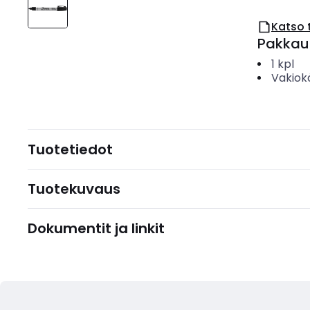
Katso 
Pakkau
1
kpl
Vakiok
Tuotetiedot
Tuotekuvaus
Dokumentit ja linkit