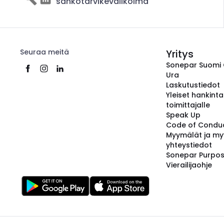
sähkötarvikevalikoima
Seuraa meitä
Yritys
Sonepar Suomi
Ura
Laskutustiedot
Yleiset hankint
toimittajalle
Speak Up
Code of Condu
Myymälät ja my
yhteystiedot
Sonepar Purpo
Vierailijaohje