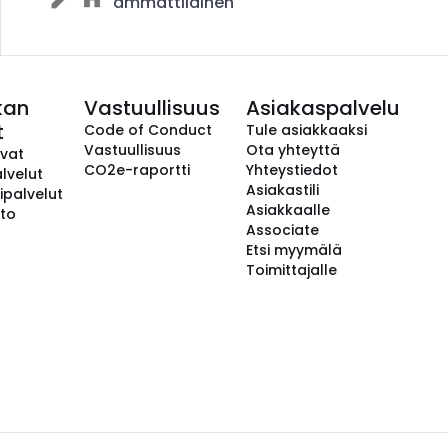
ammattilainen
kan
Vastuullisuus
Asiakaspalvelu
t
Code of Conduct
Tule asiakkaaksi
Vastuullisuus
Ota yhteyttä
avat
CO2e-raportti
Yhteystiedot
lvelut
Asiakastili
ipalvelut
Asiakkaalle
to
Associate
Etsi myymälä
Toimittajalle