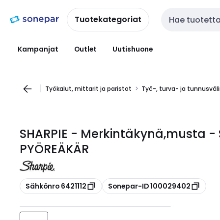
Siirry
Siirry
navigointiin
sisältöön
Tuotekategoriat
Haku
Kampanjat
Outlet
Uutishuone
Työkalut, mittarit ja paristot
Työ-, turva- ja tunnusväl
SHARPIE - Merkintäkynä,musta -
PYÖREÄKÄR
Kopioi
Kopioi
Sähkönro 6421112
Sonepar-ID 100029402