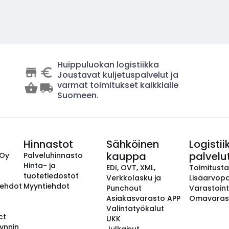
Huippuluokan logistiikka
Joustavat kuljetuspalvelut ja
varmat toimitukset kaikkialle
Suomeen.
Hinnastot
Sähköinen
Logistii
kauppa
palvelu
 Oy
Palveluhinnasto
Hinta- ja
EDI, OVT, XML,
Toimitust
tuotetiedostot
Verkkolasku ja
Lisäarvopa
aehdot
Myyntiehdot
Punchout
Varastoint
Asiakasvarasto APP
Omavaras
Valintatyökalut
ct
UKK
ynnin