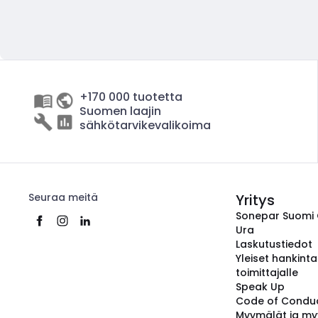
+170 000 tuotetta
Suomen laajin
sähkötarvikevalikoima
Seuraa meitä
Yritys
Sonepar Suomi
Ura
Laskutustiedot
Yleiset hankint
toimittajalle
Speak Up
Code of Condu
Myymälät ja my