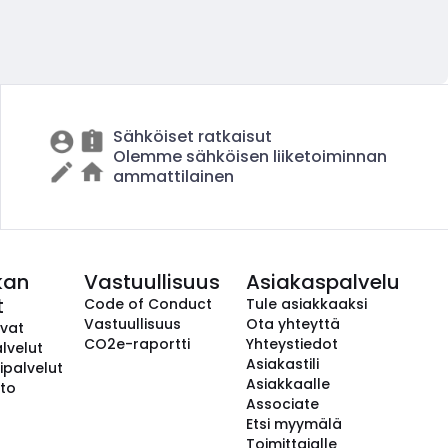
Sähköiset ratkaisut
Olemme sähköisen liiketoiminnan
ammattilainen
kan
Vastuullisuus
Asiakaspalvelu
t
Code of Conduct
Tule asiakkaaksi
Vastuullisuus
Ota yhteyttä
avat
CO2e-raportti
Yhteystiedot
lvelut
Asiakastili
ipalvelut
Asiakkaalle
to
Associate
Etsi myymälä
Toimittajalle