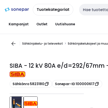
Siirry
Siirry
navigointiin
sisältöön
Tuotekategoriat
Haku
Kampanjat
Outlet
Uutishuone
Sähkönjakelu- ja televerkot
Sähkönjakelukojeet ja m
SIBA - 12 kV 80A e/d=292/67mm -
Kopioi
Kopioi
Sähkönro 5823180
Sonepar-ID 100000617