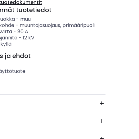
tuotedokumentit
mmät tuotetiedot
luokka
-
muu
kohde
-
muuntajasuojaus, primääripuoli
svirta
-
80
A
sjännite
-
12
kV
-
kyllä
s ja ehdot
äyttötuote