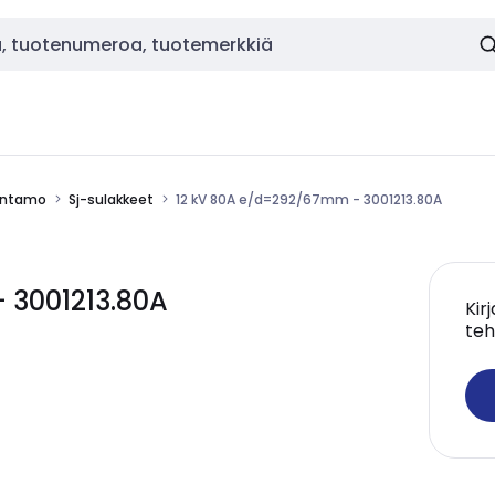
uuntamo
Sj-sulakkeet
12 kV 80A e/d=292/67mm - 3001213.80A
 3001213.80A
Kir
teh