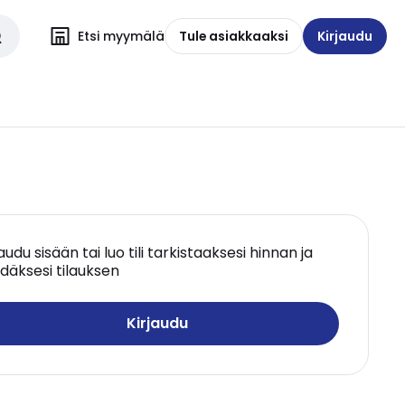
Etsi myymälä
Tule asiakkaaksi
Kirjaudu
jaudu sisään tai luo tili tarkistaaksesi hinnan ja
däksesi tilauksen
Kirjaudu