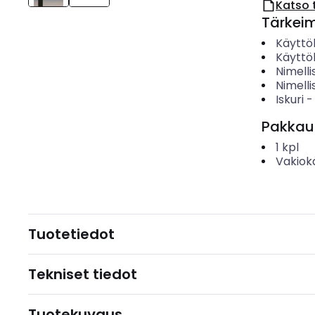
Katso 
Tärkei
Käyttö
Käyttö
Nimelli
Nimelli
Iskuri
Pakkau
1
kpl
Vakiok
Tuotetiedot
Tekniset tiedot
Tuotekuvaus