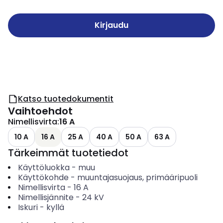
Kirjaudu
Katso tuotedokumentit
Vaihtoehdot
Nimellisvirta
:
16 A
10 A
16 A
25 A
40 A
50 A
63 A
Tärkeimmät tuotetiedot
Käyttöluokka
-
muu
Käyttökohde
-
muuntajasuojaus, primääripuoli
Nimellisvirta
-
16
A
Nimellisjännite
-
24
kV
Iskuri
-
kyllä