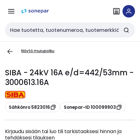
Siirry
Siirry
navigointiin
sisältöön
Haku
Näytä murupolku
SIBA - 24kV 16A e/d=442/53mm -
3000613.16A
Kopioi
Kopioi
Sähkönro 5823016
Sonepar-ID 100099903
Kirjaudu sisään tai luo tili tarkistaaksesi hinnan ja
tehdäksesi tilauksen