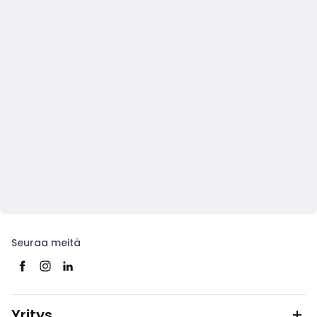
Seuraa meitä
Yritys