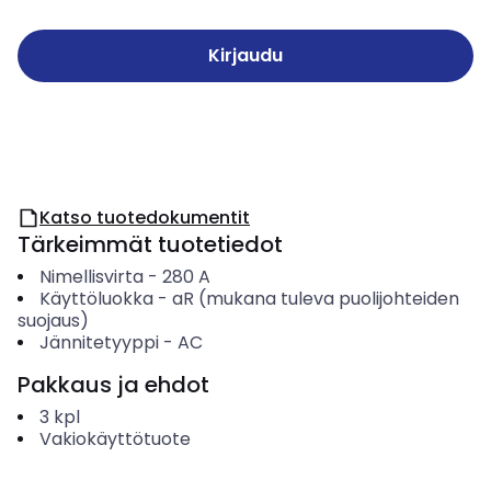
Kirjaudu
Katso tuotedokumentit
Tärkeimmät tuotetiedot
Nimellisvirta
-
280
A
Käyttöluokka
-
aR (mukana tuleva puolijohteiden
suojaus)
Jännitetyyppi
-
AC
Pakkaus ja ehdot
3
kpl
Vakiokäyttötuote