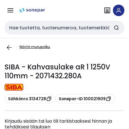
Siirry
Siirry
navigointiin
sisältöön
Haku
Näytä murupolku
SIBA - Kahvasulake aR 1 1250V
110mm - 2071432.280A
Kopioi
Kopioi
Sähkönro 3134728
Sonepar-ID 100021909
Kirjaudu sisään tai luo tili tarkistaaksesi hinnan ja
tehdäksesi tilauksen