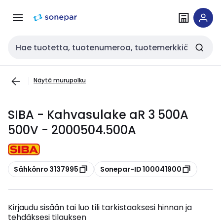
Siirry
Siirry
navigointiin
sisältöön
Haku
Näytä murupolku
SIBA - Kahvasulake aR 3 500A
500V - 2000504.500A
Kopioi
Kopioi
Sähkönro 3137995
Sonepar-ID 100041900
Kirjaudu sisään tai luo tili tarkistaaksesi hinnan ja
tehdäksesi tilauksen