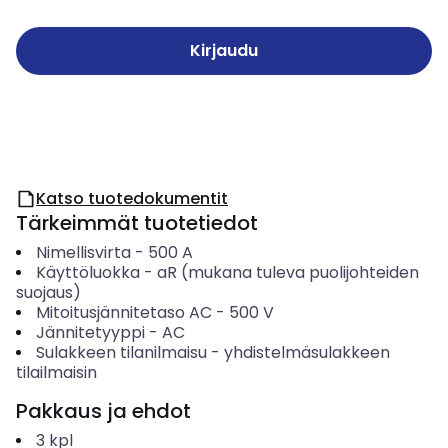
Kirjaudu
Katso tuotedokumentit
Tärkeimmät tuotetiedot
Nimellisvirta
-
500
A
Käyttöluokka
-
aR (mukana tuleva puolijohteiden
suojaus)
Mitoitusjännitetaso AC
-
500
V
Jännitetyyppi
-
AC
Sulakkeen tilanilmaisu
-
yhdistelmäsulakkeen
tilailmaisin
Pakkaus ja ehdot
3
kpl