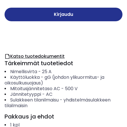
Kirjaudu
Katso tuotedokumentit
Tärkeimmät tuotetiedot
Nimellisvirta
-
25
A
Käyttöluokka
-
gG (johdon ylikuormitus- ja
oikosulkusuojaus)
Mitoitusjännitetaso AC
-
500
V
Jännitetyyppi
-
AC
Sulakkeen tilanilmaisu
-
yhdistelmäsulakkeen
tilailmaisin
Pakkaus ja ehdot
1
kpl