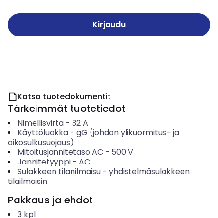
Kirjaudu
Katso tuotedokumentit
Tärkeimmät tuotetiedot
Nimellisvirta
-
32
A
Käyttöluokka
-
gG (johdon ylikuormitus- ja
oikosulkusuojaus)
Mitoitusjännitetaso AC
-
500
V
Jännitetyyppi
-
AC
Sulakkeen tilanilmaisu
-
yhdistelmäsulakkeen
tilailmaisin
Pakkaus ja ehdot
3
kpl