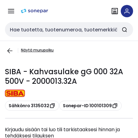
Siirry
Siirry
navigointiin
sisältöön
Haku
Näytä murupolku
SIBA - Kahvasulake gG 000 32A
500V - 2000013.32A
Kopioi
Kopioi
Sähkönro 3135032
Sonepar-ID 100101309
Kirjaudu sisään tai luo tili tarkistaaksesi hinnan ja
tehdäksesi tilauksen