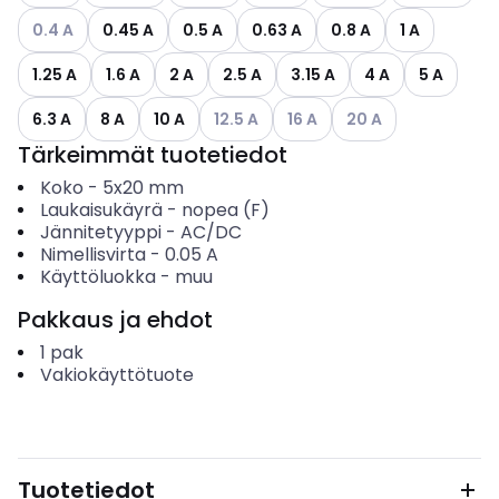
Katso käytettävissä olevat vaihtoehdot
0.4 A
0.45 A
0.5 A
0.63 A
0.8 A
1 A
1.25 A
1.6 A
2 A
2.5 A
3.15 A
4 A
5 A
Katso käytettävissä olevat vaihtoehdo
Katso käytettävissä olevat v
Katso käytettävissä 
6.3 A
8 A
10 A
12.5 A
16 A
20 A
Tärkeimmät tuotetiedot
Koko
-
5x20 mm
Laukaisukäyrä
-
nopea (F)
Jännitetyyppi
-
AC/DC
Nimellisvirta
-
0.05
A
Käyttöluokka
-
muu
Pakkaus ja ehdot
1
pak
Vakiokäyttötuote
Tuotetiedot