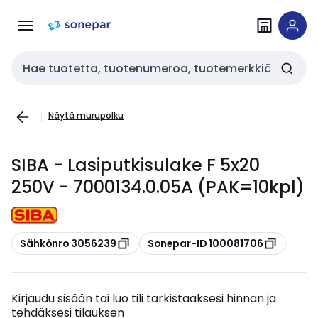
Siirry
Siirry
navigointiin
sisältöön
Haku
Näytä murupolku
SIBA - Lasiputkisulake F 5x20
250V - 7000134.0.05A (PAK=10kpl)
Kopioi
Kopioi
Sähkönro 3056239
Sonepar-ID 100081706
Kirjaudu sisään tai luo tili tarkistaaksesi hinnan ja
tehdäksesi tilauksen