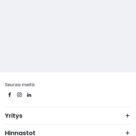
Seuraa meitä
Yritys
Hinnastot