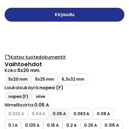
Kirjaudu
Katso tuotedokumentit
Vaihtoehdot
Koko
:
5x20 mm
5x20 mm
5x25 mm
6,3x32 mm
Laukaisukäyrä
:
nopea (F)
nopea (F)
viive
Nimellisvirta
:
0.05 A
Katso käytettävissä olevat vaihtoehdot
Katso käytettävissä olevat vaihtoehdot
0.032 A
0.04 A
0.05 A
0.063 A
0.08 A
0.1 A
0.125 A
0.16 A
0.2 A
0.25 A
0.315 A