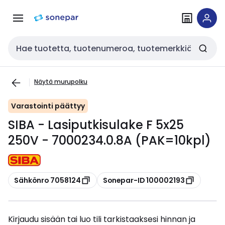
Siirry
Siirry
navigointiin
sisältöön
Haku
Näytä murupolku
Varastointi päättyy
SIBA - Lasiputkisulake F 5x25
250V - 7000234.0.8A (PAK=10kpl)
Kopioi
Kopioi
Sähkönro 7058124
Sonepar-ID 100002193
Kirjaudu sisään tai luo tili tarkistaaksesi hinnan ja